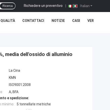
Richiedere un preventivo
|
Italian
Ricerca
 QUALITÀ
CONTATTACI
NOTIZIE
CASI
VER
, media dell'ossido di alluminio
La Cina
KMN
ISO9001:2008
o:
A, BFA
nto e spedizione:
e minimo:
5 tonnellate metriche