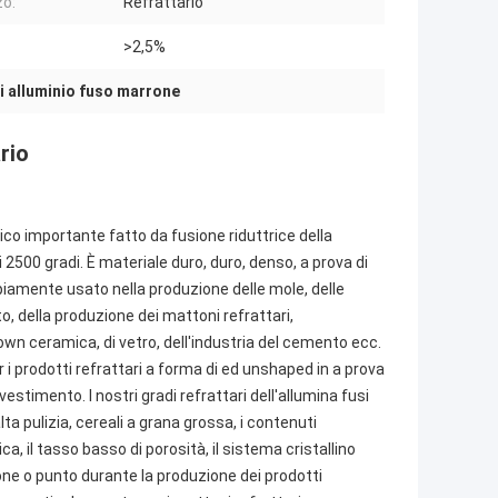
zo:
Refrattario
>2,5%
i alluminio fuso marrone
rio
ico importante fatto da fusione riduttrice della
di 2500 gradi. È materiale duro, duro, denso, a prova di
mpiamente usato nella produzione delle mole, delle
o, della produzione dei mattoni refrattari,
Brown ceramica, di vetro, dell'industria del cemento ecc.
er i prodotti refrattari a forma di ed unshaped in a prova
ivestimento. I nostri gradi refrattari dell'allumina fusi
ta pulizia, cereali a grana grossa, i contenuti
ica, il tasso basso di porosità, il sistema cristallino
ione o punto durante la produzione dei prodotti