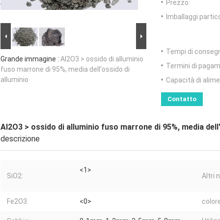
Prezzo:
Imballaggi partico
Tempi di conseg
Grande immagine :
Al2O3 > ossido di alluminio
Termini di pagam
fuso marrone di 95%, media dell'ossido di
alluminio
Capacità di alim
Contatto
Al2O3 > ossido di alluminio fuso marrone di 95%, media dell'
descrizione
<1>
SiO2:
Altri 
Fe2O3:
<0>
colore