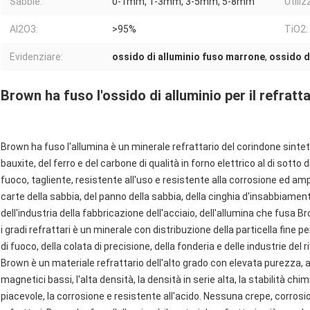
Sabbie:
0-1mm, 1-3mm, 3-5mm, 5-8mm
Utiliz
Al2O3:
>95%
TiO2:
Evidenziare:
ossido di alluminio fuso marrone
,
ossido d
Brown ha fuso l'ossido di alluminio per il refratta
Brown ha fuso l'allumina è un minerale refrattario del corindone sintet
bauxite, del ferro e del carbone di qualità in forno elettrico al di sotto 
fuoco, tagliente, resistente all'uso e resistente alla corrosione ed a
carte della sabbia, del panno della sabbia, della cinghia d'insabbiament
dell'industria della fabbricazione dell'acciaio, dell'allumina che fusa 
i gradi refrattari è un minerale con distribuzione della particella fine p
di fuoco, della colata di precisione, della fonderia e delle industrie del r
Brown è un materiale refrattario dell'alto grado con elevata purezza, al
magnetici bassi, l'alta densità, la densità in serie alta, la stabilità chim
piacevole, la corrosione e resistente all'acido. Nessuna crepe, corros