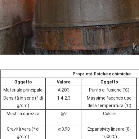
Proprietà fisiche e chimiche
Oggetto
Valore
Oggetto
Materiale principale
Al2O3
Punto di fusione (℃)
Densità in serie (³ di
1.4-2.3
Massimo facendo uso
g/cm)
della temperatura (℃)
Mosh la durezza
≧9
Colore
Gravità vera (³ di
≧3.90
Expansivity lineare (0-
g/cm)
1600℃)