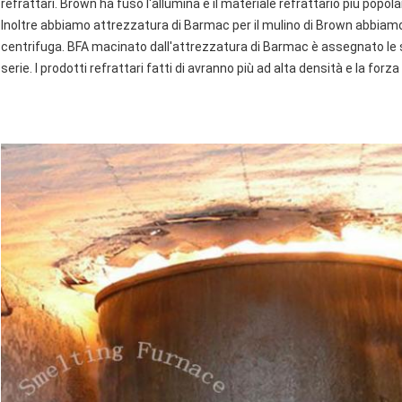
refrattari. Brown ha fuso l'allumina è il materiale refrattario più popol
Inoltre abbiamo attrezzatura di Barmac per il mulino di Brown abbiamo
centrifuga. BFA macinato dall'attrezzatura di Barmac è assegnato le sa
serie. I prodotti refrattari fatti di avranno più ad alta densità e la f