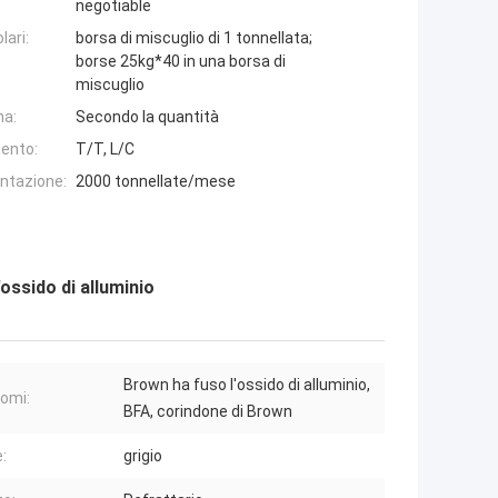
negotiable
lari:
borsa di miscuglio di 1 tonnellata;
borse 25kg*40 in una borsa di
miscuglio
na:
Secondo la quantità
ento:
T/T, L/C
entazione:
2000 tonnellate/mese
ossido di alluminio
Brown ha fuso l'ossido di alluminio,
nomi:
BFA, corindone di Brown
:
grigio