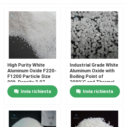
High Purity White
Industrial Grade White
Aluminum Oxide F220-
Aluminum Oxide with
F1200 Particle Size
Boiling Point of
99% Density 3.97
2980°C and Thermal
G/cm3 for Thermal
Conductivity of 30
Casa.
Invia richiesta
Invia richiesta
Conductive Materials
W/mK
Prodotti
Su di noi