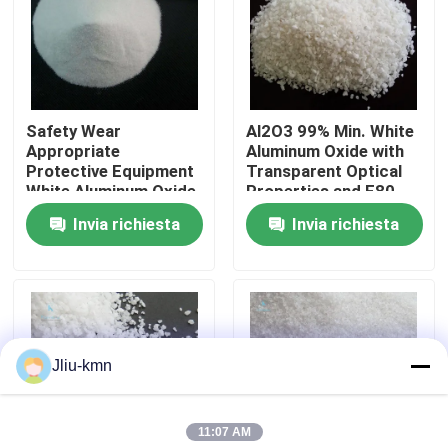
Visita alla fabbrica
Controllo della qualità
Safety Wear
Al2O3 99% Min. White
Appropriate
Aluminum Oxide with
Protective Equipment
Transparent Optical
Contattaci
White Aluminum Oxide
Properties and F80
10 Mosh Hardness
Abrasive Grain Sizes
Invia richiesta
Invia richiesta
3.97 G/cm3
Notizie
Casi
Jliu-kmn
VR
11:07 AM
Ossido di alluminio fuso