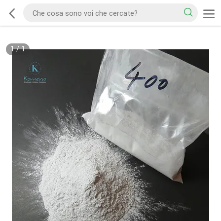
1
/
1