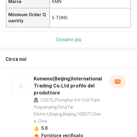
Marca
KMN
Minimum Order Q
5 TONS
uantity
Osservi più
Circa noi
Komeno(Beijing)International
Trading Co.Ltd profilo del
produttore
C2075,Zhonghui Intl Cult Park,
Yuquanying,FengTai
District,Beijing,Beijing,100071,Chin
a ,Cina
5.0
Fornitore verificato