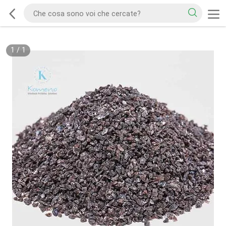
1
/
1