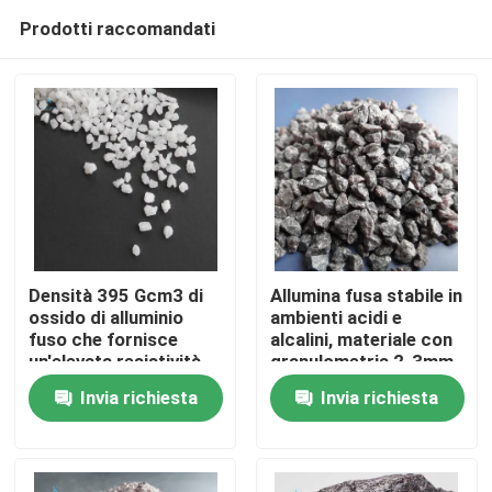
Prodotti raccomandati
Densità 395 Gcm3 di
Allumina fusa stabile in
ossido di alluminio
ambienti acidi e
fuso che fornisce
alcalini, materiale con
Casa.
un'elevata resistività
granulometria 2-3mm
elettrica e proprietà
per usi ceramici e
Invia richiesta
Invia richiesta
chimiche stabili in
metallurgici
Prodotti
ambienti acidi e
alcalini
Su di noi