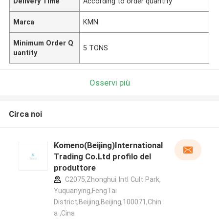
Delivery Time
According to order quantity
Marca
KMN
Minimum Order Q
5 TONS
uantity
Osservi più
Circa noi
Komeno(Beijing)International
Trading Co.Ltd profilo del
produttore
C2075,Zhonghui Intl Cult Park,
Yuquanying,FengTai
District,Beijing,Beijing,100071,Chin
a ,Cina