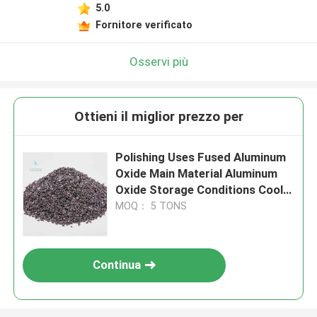
5.0
Fornitore verificato
Osservi più
Ottieni il miglior prezzo per
Polishing Uses Fused Aluminum
Oxide Main Material Aluminum
Oxide Storage Conditions Cool
And Dry Place
MOQ： 5 TONS
Continua