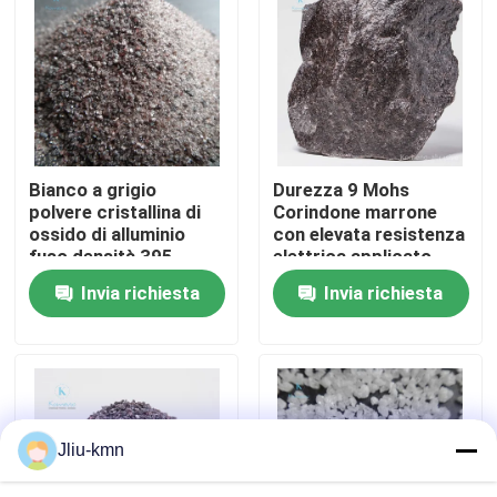
Visita alla fabbrica
Controllo della qualità
Bianco a grigio
Durezza 9 Mohs
Contattaci
polvere cristallina di
Corindone marrone
ossido di alluminio
con elevata resistenza
fuso densità 395
elettrica applicato
Notizie
Gcm3 Prodotti
nelle operazioni di
Invia richiesta
Invia richiesta
essenziali di fusione di
rettifica, lucidatura e
precisione Materia
taglio
Casi
prima
VR
Jliu-kmn
Ossido di alluminio fuso