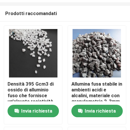
Prodotti raccomandati
Densità 395 Gcm3 di
Allumina fusa stabile in
ossido di alluminio
ambienti acidi e
Casa.
fuso che fornisce
alcalini, materiale con
un'elevata resistività
granulometria 2-3mm
elettrica e proprietà
per usi ceramici e
Prodotti
Invia richiesta
Invia richiesta
chimiche stabili in
metallurgici
ambienti acidi e
alcalini
Su di noi