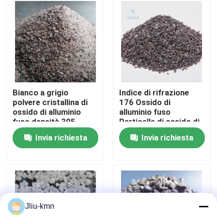
Visita alla fabbrica
Controllo della qualità
Contattaci
Bianco a grigio
Indice di rifrazione
polvere cristallina di
176 Ossido di
ossido di alluminio
alluminio fuso
Notizie
fuso densità 395
Particelle di ossido di
Gcm3 Prodotti
alluminio da bianco a
Invia richiesta
Invia richiesta
essenziali di fusione di
grigio per rivestimenti
Casi
precisione Materia
resistenti ad alte
prima
temperature
VR
Jliu-kmn
Ossido di alluminio fuso