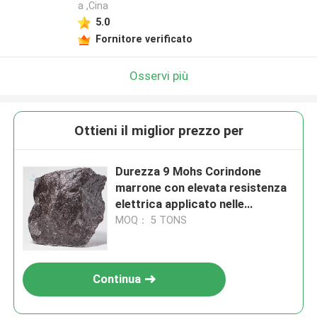
a ,Cina
5.0
Fornitore verificato
Osservi più
Ottieni il miglior prezzo per
Durezza 9 Mohs Corindone
marrone con elevata resistenza
elettrica applicato nelle
operazioni di rettifica,
MOQ： 5 TONS
lucidatura e taglio
Continua