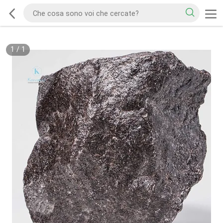
1
/
1