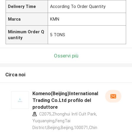
Delivery Time
According To Order Quantity
Marca
KMN
Minimum Order Q
5 TONS
uantity
Osservi più
Circa noi
Komeno(Beijing)International
Trading Co.Ltd profilo del
produttore
C2075,Zhonghui Intl Cult Park,
Yuquanying,FengTai
District,Beijing,Beijing,100071,Chin